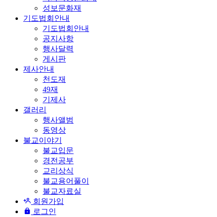
성보문화재
기도법회안내
기도법회안내
공지사항
행사달력
게시판
제사안내
천도재
49재
기제사
갤러리
행사앨범
동영상
불교이야기
불교입문
경전공부
교리상식
불교용어풀이
불교자료실
회원가입
로그인