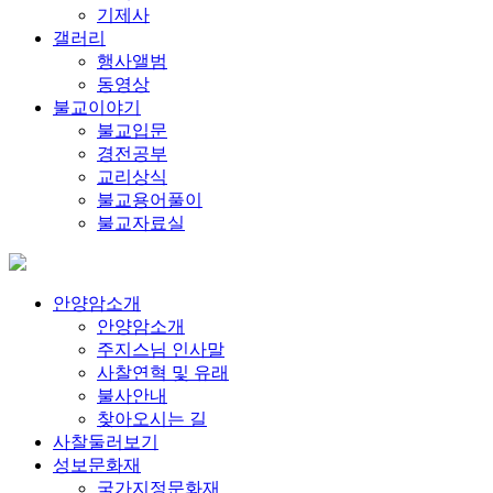
기제사
갤러리
행사앨범
동영상
불교이야기
불교입문
경전공부
교리상식
불교용어풀이
불교자료실
안양암소개
안양암소개
주지스님 인사말
사찰연혁 및 유래
불사안내
찾아오시는 길
사찰둘러보기
성보문화재
국가지정문화재