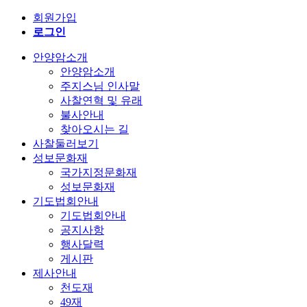
회원가입
로그인
안양암소개
안양암소개
주지스님 인사말
사찰연혁 및 유래
불사안내
찾아오시는 길
사찰둘러보기
성보문화재
국가지정문화재
성보문화재
기도법회안내
기도법회안내
공지사항
행사달력
게시판
제사안내
천도재
49재